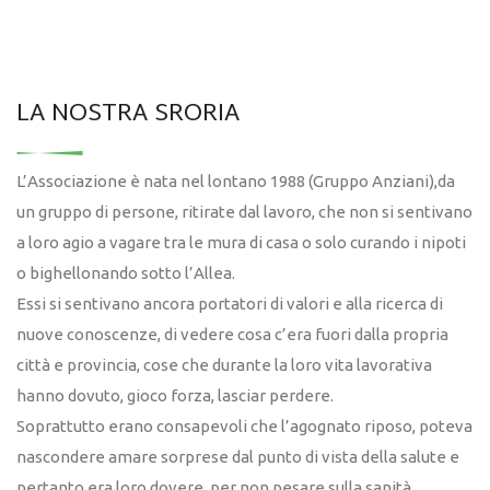
LA NOSTRA SRORIA
L’Associazione è nata nel lontano 1988 (Gruppo Anziani),da
un gruppo di persone, ritirate dal lavoro, che non si sentivano
a loro agio a vagare tra le mura di casa o solo curando i nipoti
o bighellonando sotto l’Allea.
Essi si sentivano ancora portatori di valori e alla ricerca di
nuove conoscenze, di vedere cosa c’era fuori dalla propria
città e provincia, cose che durante la loro vita lavorativa
hanno dovuto, gioco forza, lasciar perdere.
Soprattutto erano consapevoli che l’agognato riposo, poteva
nascondere amare sorprese dal punto di vista della salute e
pertanto era loro dovere, per non pesare sulla sanità