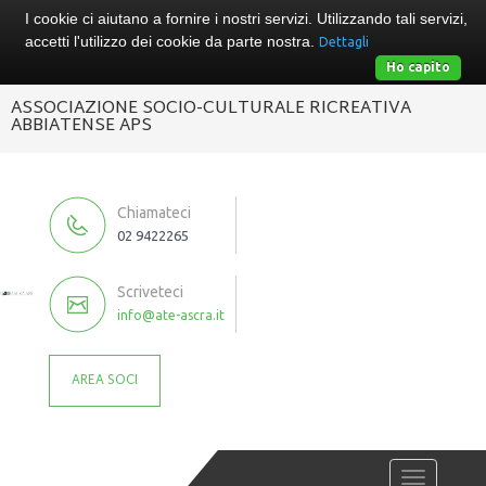
I cookie ci aiutano a fornire i nostri servizi. Utilizzando tali servizi,
accetti l'utilizzo dei cookie da parte nostra.
Dettagli
Ho capito
ASSOCIAZIONE SOCIO-CULTURALE RICREATIVA
ABBIATENSE APS
Chiamateci
02 9422265
Scriveteci
info@ate-ascra.it
AREA SOCI
Toggle