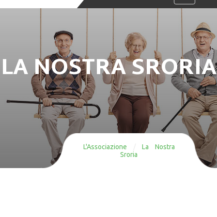
navigation
LA NOSTRA SRORIA
L'Associazione
/
La Nostra
Sroria